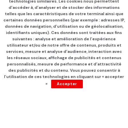
technologies similaires. Les cookies nous permettent
d’accéder à, d’analyser et de stocker des informations
telles que les caractéristiques de votre terminal ainsi que
certaines données personnelles (par exemple : adresses IP,
données de navigation, d’utilisation ou de géolocalisation,
identifiants uniques). Ces données sont traitées aux fins
suivantes : analyse et amélioration de l’expérience
Page d'accueil
NATIONAL
Politique
utilisateur et/ou de notre offre de contenus, produits et
services, mesure et analyse d’audience, interaction avec
Ennahdha condamne le
les réseaux sociaux, affichage de publicités et contenus
jugement infligé à Marzouki
personnalisés, mesure de performance et d’attractivité
des publicités et du contenu. Vous pouvez consentir à
et le qualifie d’
l’utilisation de ces technologies en cliquant sur « accepter
»
Accepter
« inauguration aux procès
politiques »
par
Tunisie Direct
depuis 5 ans