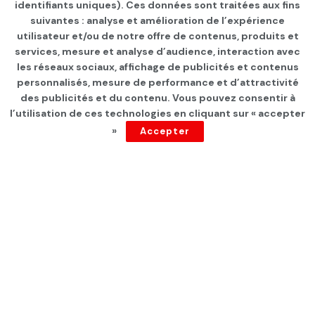
identifiants uniques). Ces données sont traitées aux fins
suivantes : analyse et amélioration de l’expérience
Page d'accueil
INTERNATIONAL
utilisateur et/ou de notre offre de contenus, produits et
services, mesure et analyse d’audience, interaction avec
Nobel de la paix : pas Trump,
les réseaux sociaux, affichage de publicités et contenus
mais…
personnalisés, mesure de performance et d’attractivité
des publicités et du contenu. Vous pouvez consentir à
l’utilisation de ces technologies en cliquant sur « accepter
par
F Farès
depuis 10 mois
»
Accepter