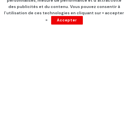
procès de l’affaire dite du
personnalisés, mesure de performance et d’attractivité
des publicités et du contenu. Vous pouvez consentir à
« Complot contre la sûreté
l’utilisation de ces technologies en cliquant sur « accepter
»
Accepter
de l’État 2 » s’est ouvert
par
Tunisie Direct
depuis 1 an