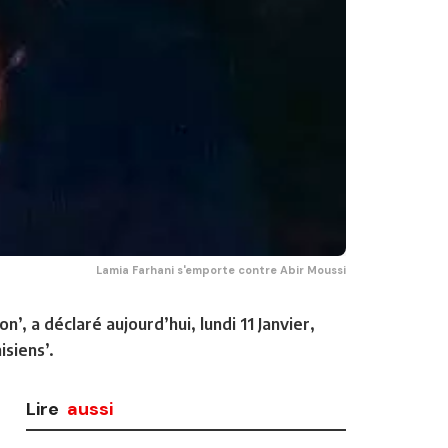
Lamia Farhani s'emporte contre Abir Moussi
’, a déclaré aujourd’hui, lundi 11 Janvier,
isiens’.
Lire
aussi