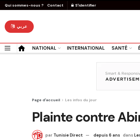
Qui sommes-nous ?
Contact
S'identifier
عربي
NATIONAL
INTERNATIONAL
SANTÉ
Page d'accueil
Les infos du jour
Plainte contre Abi
par
Tunisie Direct
depuis 6 ans
dans
Le