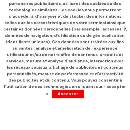
partenaires publicitaires, utilisent des cookies ou des
technologies similaires. Les cookies nous permettent
d’accéder à, d’analyser et de stocker des informations
telles que les caractéristiques de votre terminal ainsi que
certaines données personnelles (par exemple : adresses IP,
données de navigation, d’utilisation ou de géolocalisation,
identifiants uniques). Ces données sont traitées aux fins
suivantes : analyse et amélioration de l’expérience
Page d'accueil
Les infos du jour
utilisateur et/ou de notre offre de contenus, produits et
services, mesure et analyse d’audience, interaction avec
8 mois de prison et
les réseaux sociaux, affichage de publicités et contenus
inéligibilité à vie: Lotfi Mraihi
personnalisés, mesure de performance et d’attractivité
des publicités et du contenu. Vous pouvez consentir à
fait appel de sa
l’utilisation de ces technologies en cliquant sur « accepter
»
Accepter
condamnation
par
Tunisie Direct
depuis 2 ans