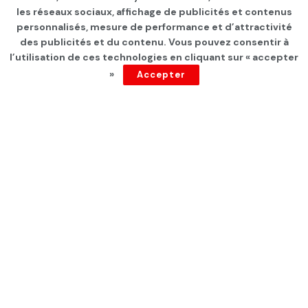
Kaïs Saïed ordonne
les réseaux sociaux, affichage de publicités et contenus
l’expulsion pour «ingérence»
personnalisés, mesure de performance et d’attractivité
des publicités et du contenu. Vous pouvez consentir à
d’Esther Lynch, plus haute
l’utilisation de ces technologies en cliquant sur « accepter
»
Accepter
responsable syndicale de
l’UE
par
Tunisie Direct
depuis 3 ans