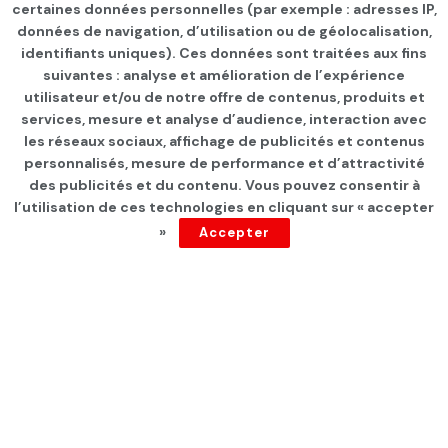
certaines données personnelles (par exemple : adresses IP,
données de navigation, d’utilisation ou de géolocalisation,
identifiants uniques). Ces données sont traitées aux fins
suivantes : analyse et amélioration de l’expérience
Page d'accueil
IDÉES & DÉBATS
Editoriaux
utilisateur et/ou de notre offre de contenus, produits et
services, mesure et analyse d’audience, interaction avec
Algérie: Vers la victoire des
les réseaux sociaux, affichage de publicités et contenus
islamistes?
personnalisés, mesure de performance et d’attractivité
des publicités et du contenu. Vous pouvez consentir à
l’utilisation de ces technologies en cliquant sur « accepter
par
F Farès
depuis 5 ans
»
Accepter