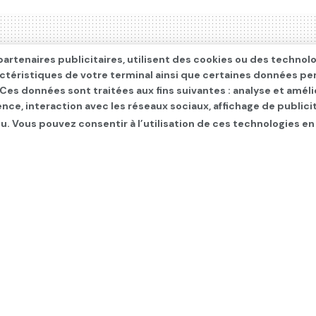
artenaires publicitaires, utilisent des cookies ou des technol
actéristiques de votre terminal ainsi que certaines données pe
. Ces données sont traitées aux fins suivantes : analyse et améli
ence, interaction avec les réseaux sociaux, affichage de publi
u. Vous pouvez consentir à l’utilisation de ces technologies en
ndent sur la répartition
ments de l’État
TERNATIONAL
,
Les infos du jour
,
Politique
,
SLIDER