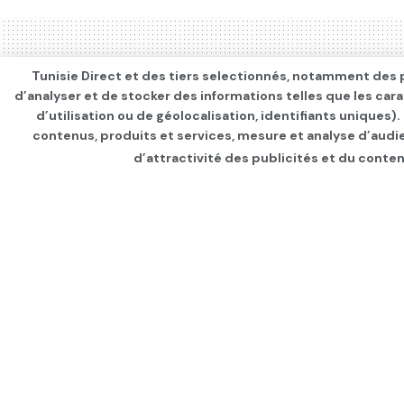
Tunisie Direct et des tiers selectionnés, notamment des p
d’analyser et de stocker des informations telles que les car
d’utilisation ou de géolocalisation, identifiants uniques)
contenus, produits et services, mesure et analyse d’audi
d’attractivité des publicités et du conten
Page d'accueil
INTERNATIONAL
Les Libyens s’ente
dans les établisse
par
Tunisie Direct
depuis 6 ans
dans
IN