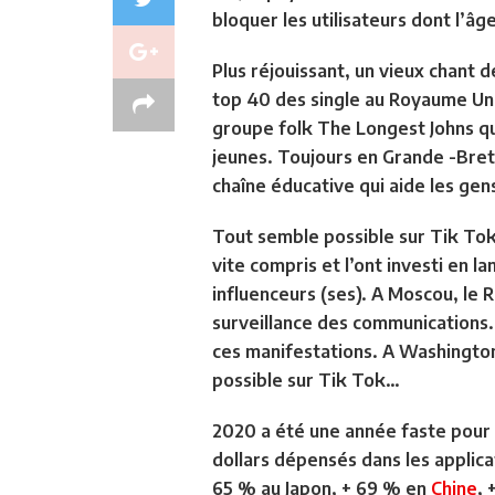
bloquer les utilisateurs dont l’âge
Plus réjouissant, un vieux chant d
top 40 des single au Royaume Uni
groupe folk The Longest Johns qui 
jeunes. Toujours en Grande -Breta
chaîne éducative qui aide les gen
Tout semble possible sur Tik Tok,
vite compris et l’ont investi en l
influenceurs (ses). A Moscou, le
surveillance des communications.
ces manifestations. A Washington,
possible sur Tik Tok…
2020 a été une année faste pour c
dollars dépensés dans les applic
65 % au Japon, + 69 % en
Chine
, 