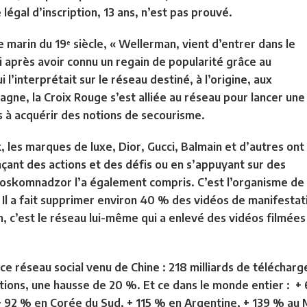
 légal d’inscription, 13 ans, n’est pas prouvé.
e marin du 19
siècle, « Wellerman, vient d’entrer dans le
e
 après avoir connu un regain de popularité grâce au
l’interprétait sur le réseau destiné, à l’origine, aux
gne, la Croix Rouge s’est alliée au réseau pour lancer une
s à acquérir des notions de secourisme.
 les marques de luxe, Dior, Gucci, Balmain et d’autres ont
ançant des actions et des défis ou en s’appuyant sur des
 Roskomnadzor l’a également compris. C’est l’organisme de
 Il a fait supprimer environ 40 % des vidéos de manifesta
 c’est le réseau lui-même qui a enlevé des vidéos filmées 
e réseau social venu de Chine : 218 milliards de téléchar
ations, une hausse de 20 %. Et ce dans le monde entier : 
+ 92 % en Corée du Sud, + 115 % en Argentine, + 139 % au