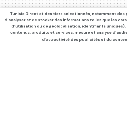
Tunisie Direct et des tiers selectionnés, notamment des p
d’analyser et de stocker des informations telles que les car
d’utilisation ou de géolocalisation, identifiants uniques)
contenus, produits et services, mesure et analyse d’audi
d’attractivité des publicités et du conten
Page d'accueil
INTERNATIONAL
Ormuz: Un troisiè
par
Tunisie Direct
depuis 1 mois
dans
I