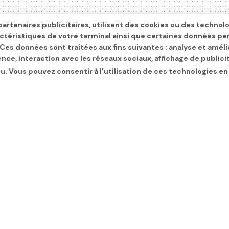
artenaires publicitaires, utilisent des cookies ou des technol
actéristiques de votre terminal ainsi que certaines données pe
. Ces données sont traitées aux fins suivantes : analyse et améli
ence, interaction avec les réseaux sociaux, affichage de publi
u. Vous pouvez consentir à l’utilisation de ces technologies en
me navire attaqué en 24
NTERNATIONAL
,
Les infos du jour