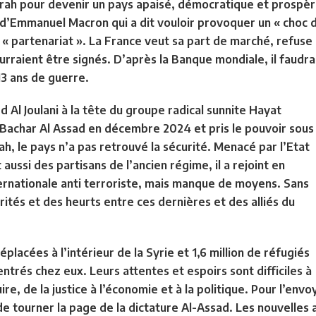
arah pour devenir un pays apaisé, démocratique et prospère
ite d’Emmanuel Macron qui a dit vouloir provoquer un « choc 
i « partenariat ». La France veut sa part de marché, refuse
urraient être signés. D’après la Banque mondiale, il faudra
13 ans de guerre.
Al Joulani à la tête du groupe radical sunnite Hayat
Bachar Al Assad en décembre 2024 et pris le pouvoir sous
, le pays n’a pas retrouvé la sécurité. Menacé par l’Etat
 aussi des partisans de l’ancien régime, il a rejoint en
ternationale anti terroriste, mais manque de moyens. Sans
ités et des heurts entre ces dernières et des alliés du
placées à l’intérieur de la Syrie et 1,6 million de réfugiés
rentrés chez eux. Leurs attentes et espoirs sont difficiles à
ire, de la justice à l’économie et à la politique. Pour l’env
s de tourner la page de la dictature Al-Assad. Les nouvell