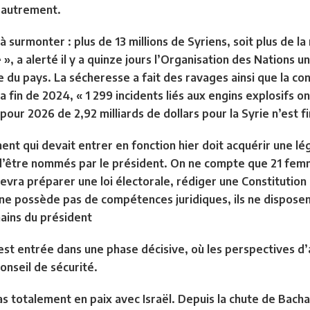
r autrement.
e à surmonter : plus de 13 millions de Syriens, soit plus de l
 », a alerté il y a quinze jours l’Organisation des Nations u
ure du pays. La sécheresse a fait des ravages ainsi que la c
a fin de 2024, « 1 299 incidents liés aux engins explosifs o
pour 2026 de 2,92 milliards de dollars pour la Syrie n’est
ent qui devait entrer en fonction hier doit acquérir une lé
 d’être nommés par le président. On ne compte que 21 femme
ra préparer une loi électorale, rédiger une Constitution
x ne possède pas de compétences juridiques, ils ne dispose
mains du président
 est entrée dans une phase décisive, où les perspectives d’
onseil de sécurité.
as totalement en paix avec Israël. Depuis la chute de Bacha