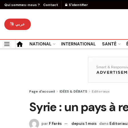
Qui sommes-nous ?
Contact
S'identifier
عربي
NATIONAL
INTERNATIONAL
SANTÉ
Page d'accueil
IDÉES & DÉBATS
Editoriaux
Syrie : un pays à r
par
F Farès
depuis 1 mois
dans
Editoriau