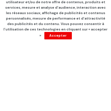
Page d'accueil
INTERNATIONAL
utilisateur et/ou de notre offre de contenus, produits et
services, mesure et analyse d’audience, interaction avec
Israël: Reprise du procès de
les réseaux sociaux, affichage de publicités et contenus
Benjamin Netanyahou pour
personnalisés, mesure de performance et d’attractivité
des publicités et du contenu. Vous pouvez consentir à
corruption
l’utilisation de ces technologies en cliquant sur « accepter
»
Accepter
par
Tunisie Direct
depuis 3 ans