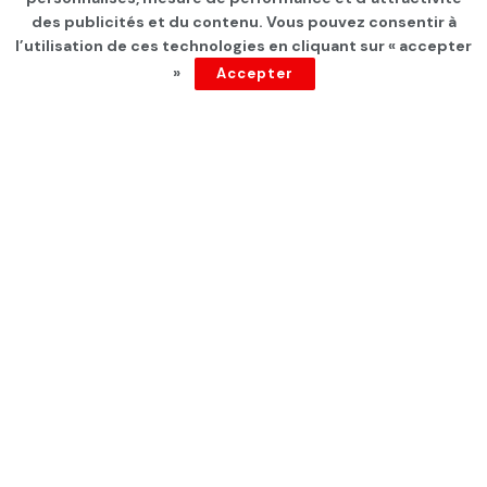
européenne valide la
des publicités et du contenu. Vous pouvez consentir à
suppression de vols
l’utilisation de ces technologies en cliquant sur « accepter
»
Accepter
intérieurs courts en France
par
Tunisie Direct
depuis 3 ans