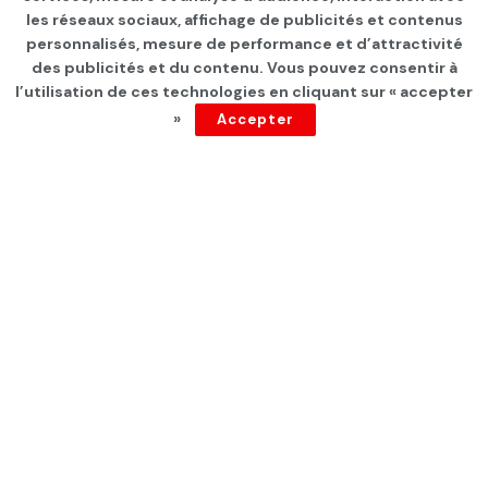
Medenine : Arrestation d’un
les réseaux sociaux, affichage de publicités et contenus
individu condamné à 40 ans
personnalisés, mesure de performance et d’attractivité
des publicités et du contenu. Vous pouvez consentir à
de prison pour
l’utilisation de ces technologies en cliquant sur « accepter
»
Accepter
appartenance à un groupe
terroriste
par
Tunisie Direct
depuis 1 an