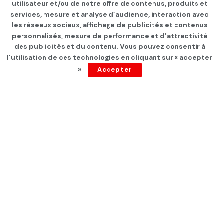
Page d'accueil
INTERNATIONAL
utilisateur et/ou de notre offre de contenus, produits et
services, mesure et analyse d’audience, interaction avec
Guerre en Ukraine : une
les réseaux sociaux, affichage de publicités et contenus
délégation ukrainienne
personnalisés, mesure de performance et d’attractivité
des publicités et du contenu. Vous pouvez consentir à
envoyée à Istanbul, sans
l’utilisation de ces technologies en cliquant sur « accepter
»
Accepter
Volodymyr Zelensky
par
Tunisie Direct
depuis 1 an