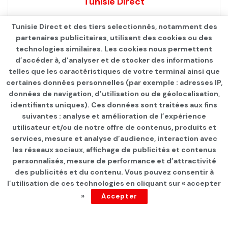
Tunisie Direct
Tunisie Direct et des tiers selectionnés, notamment des
partenaires publicitaires, utilisent des cookies ou des
technologies similaires. Les cookies nous permettent
d’accéder à, d’analyser et de stocker des informations
telles que les caractéristiques de votre terminal ainsi que
certaines données personnelles (par exemple : adresses IP,
données de navigation, d’utilisation ou de géolocalisation,
identifiants uniques). Ces données sont traitées aux fins
suivantes : analyse et amélioration de l’expérience
Page d'accueil
Les infos du jour
utilisateur et/ou de notre offre de contenus, produits et
services, mesure et analyse d’audience, interaction avec
« Sans renoncer à la
les réseaux sociaux, affichage de publicités et contenus
mobilisation », la Fédération
personnalisés, mesure de performance et d’attractivité
des publicités et du contenu. Vous pouvez consentir à
de l’enseignement
l’utilisation de ces technologies en cliquant sur « accepter
»
Accepter
secondaire annule les