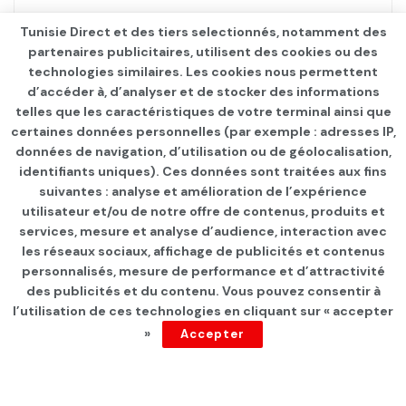
Tunisie Direct et des tiers selectionnés, notamment des
partenaires publicitaires, utilisent des cookies ou des
technologies similaires. Les cookies nous permettent
d’accéder à, d’analyser et de stocker des informations
telles que les caractéristiques de votre terminal ainsi que
certaines données personnelles (par exemple : adresses IP,
données de navigation, d’utilisation ou de géolocalisation,
identifiants uniques). Ces données sont traitées aux fins
suivantes : analyse et amélioration de l’expérience
Page d'accueil
Les infos du jour
utilisateur et/ou de notre offre de contenus, produits et
services, mesure et analyse d’audience, interaction avec
Lancement de la ligne
les réseaux sociaux, affichage de publicités et contenus
Tozeur-Paris le 30 octobre
personnalisés, mesure de performance et d’attractivité
des publicités et du contenu. Vous pouvez consentir à
prochain
l’utilisation de ces technologies en cliquant sur « accepter
»
Accepter
par
Tunisie Direct
depuis 3 ans