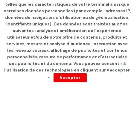
telles que les caractéristiques de votre terminal ainsi que
certaines données personnelles (par exemple : adresses IP,
données de navigation, d’utilisation ou de géolocalisation,
identifiants uniques). Ces données sont traitées aux fins
suivantes : analyse et amélioration de l’expérience
Page d'accueil
Les infos du jour
utilisateur et/ou de notre offre de contenus, produits et
services, mesure et analyse d’audience, interaction avec
Jerandi se rend à Berlin
les réseaux sociaux, affichage de publicités et contenus
pour la seconde conférence
personnalisés, mesure de performance et d’attractivité
des publicités et du contenu. Vous pouvez consentir à
sur la paix en Libye
l’utilisation de ces technologies en cliquant sur « accepter
»
Accepter
par
Tunisie Direct
depuis 5 ans