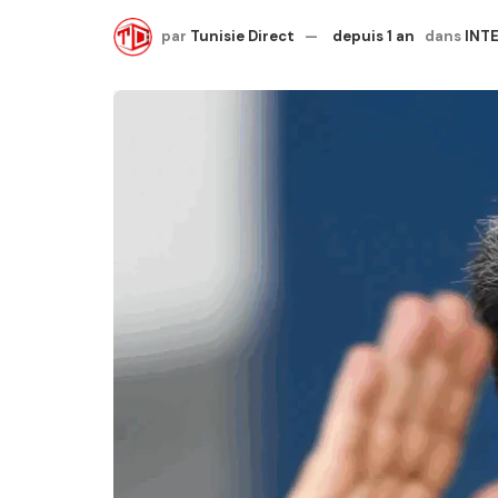
par
Tunisie Direct
depuis 1 an
dans
INT