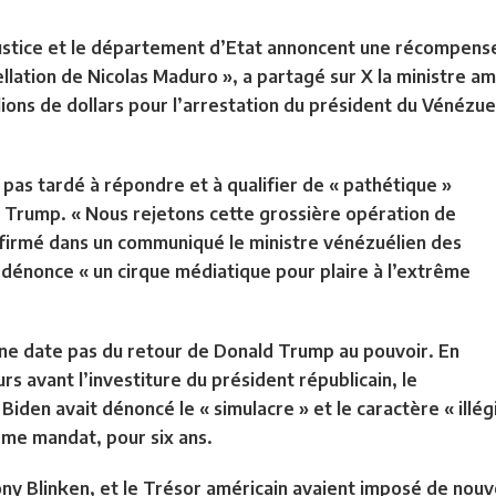
 Justice et le département d’Etat annoncent une récompense
llation de Nicolas Maduro », a partagé sur X la ministre am
ons de dollars pour l’
arrestation du président du Vénézue
pas tardé à répondre et à qualifier de « pathétique »
on Trump. « Nous rejetons cette
grossière opération de
 affirmé dans un communiqué le ministre vénézuélien des
i dénonce « un cirque médiatique pour plaire à l’extrême
ne date pas du retour de Donald Trump au pouvoir. En
ours avant l’investiture du président républicain, le
en avait dénoncé le « simulacre » et le caractère « illégi
ième mandat, pour six ans.
ony Blinken, et le Trésor américain avaient imposé de nouve