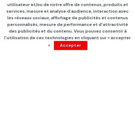
Page d'accueil
INTERNATIONAL
utilisateur et/ou de notre offre de contenus, produits et
services, mesure et analyse d’audience, interaction avec
Voici le Top 20 des villes les
les réseaux sociaux, affichage de publicités et contenus
plus agréables à vivre dans
personnalisés, mesure de performance et d’attractivité
des publicités et du contenu. Vous pouvez consentir à
le monde
l’utilisation de ces technologies en cliquant sur « accepter
»
Accepter
par
Tunisie Direct
depuis 3 ans