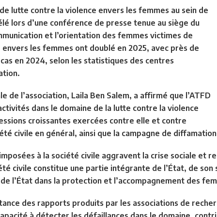
de lutte contre la violence envers les femmes au sein de
évélé lors d’une conférence de presse tenue au siège du
mmunication et l’orientation des femmes victimes de
ce envers les femmes ont doublé en 2025, avec près de
cas en 2024, selon les statistiques des centres
ation.
le de l’association, Laila Ben Salem, a affirmé que l’ATFD
tivités dans le domaine de la lutte contre la violence
essions croissantes exercées contre elle et contre
té civile en général, ainsi que la campagne de diffamation 
 imposées à la société civile aggravent la crise sociale et 
été civile constitue une partie intégrante de l’État, de son 
 de l’État dans la protection et l’accompagnement des fem
rtance des rapports produits par les associations de reche
apacité à détecter les défaillances dans le domaine, contrib