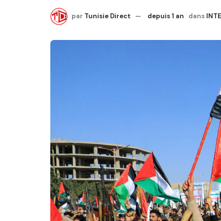
par
Tunisie Direct
depuis 1 an
dans
INT