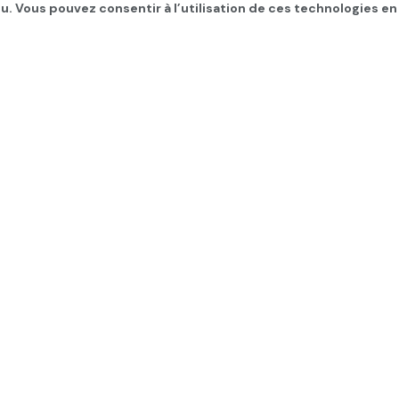
u. Vous pouvez consentir à l’utilisation de ces technologies en
 de Sanaa « totalement 
ERNATIONAL
,
Les infos du jour