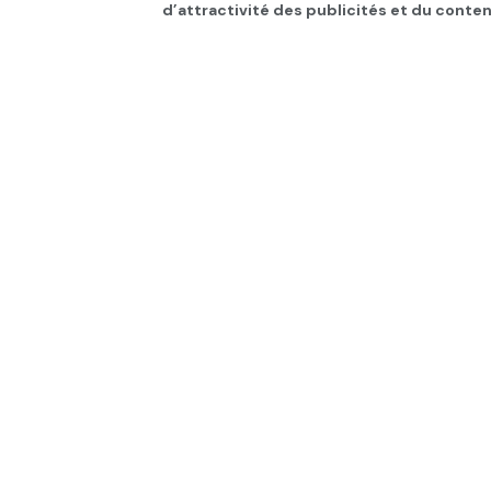
d’attractivité des publicités et du conten
Page d'accueil
INTERNATIONAL
Yémen: L’aéroport
par
Tunisie Direct
depuis 1 an
dans
INT