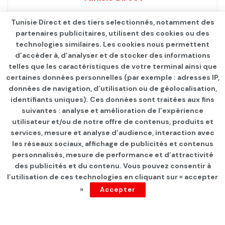
Tunisie Direct et des tiers selectionnés, notamment des
partenaires publicitaires, utilisent des cookies ou des
technologies similaires. Les cookies nous permettent
d’accéder à, d’analyser et de stocker des informations
telles que les caractéristiques de votre terminal ainsi que
certaines données personnelles (par exemple : adresses IP,
données de navigation, d’utilisation ou de géolocalisation,
identifiants uniques). Ces données sont traitées aux fins
suivantes : analyse et amélioration de l’expérience
Page d'accueil
Les infos du jour
utilisateur et/ou de notre offre de contenus, produits et
services, mesure et analyse d’audience, interaction avec
Anwer Maarouf assigné à
les réseaux sociaux, affichage de publicités et contenus
résidence
personnalisés, mesure de performance et d’attractivité
des publicités et du contenu. Vous pouvez consentir à
l’utilisation de ces technologies en cliquant sur « accepter
par
Tunisie Direct
depuis 5 ans
»
Accepter