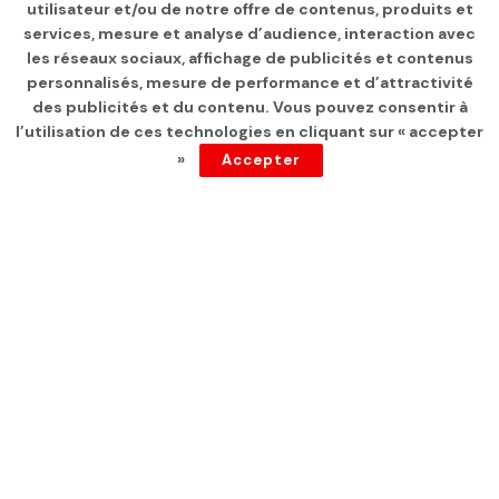
Page d'accueil
SANTÉ
Infos Covid
utilisateur et/ou de notre offre de contenus, produits et
services, mesure et analyse d’audience, interaction avec
Dons de vaccins anti-
les réseaux sociaux, affichage de publicités et contenus
Covid-19 pour la Tunisie
personnalisés, mesure de performance et d’attractivité
des publicités et du contenu. Vous pouvez consentir à
l’utilisation de ces technologies en cliquant sur « accepter
par
Tunisie Direct
depuis 5 ans
»
Accepter