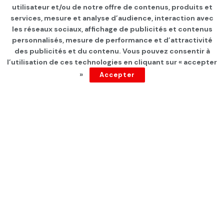
Page d'accueil
Les infos du jour
utilisateur et/ou de notre offre de contenus, produits et
services, mesure et analyse d’audience, interaction avec
Nabil Hajji: « La situation
les réseaux sociaux, affichage de publicités et contenus
économique causera la
personnalisés, mesure de performance et d’attractivité
des publicités et du contenu. Vous pouvez consentir à
perte de Kaïs Saïed malgré
l’utilisation de ces technologies en cliquant sur « accepter
»
Accepter
sa popularité actuelle »
par
Tunisie Direct
depuis 5 ans