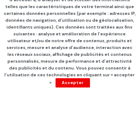
telles que les caractéristiques de votre terminal ainsi que
certaines données personnelles (par exemple : adresses IP,
données de navigation, d’utilisation ou de géolocalisation,
identifiants uniques). Ces données sont traitées aux fins
suivantes : analyse et amélioration de l’expérience
Page d'accueil
INTERNATIONAL
utilisateur et/ou de notre offre de contenus, produits et
services, mesure et analyse d’audience, interaction avec
Brésil: le palais présidentiel
les réseaux sociaux, affichage de publicités et contenus
en « mauvais état » , selon
personnalisés, mesure de performance et d’attractivité
des publicités et du contenu. Vous pouvez consentir à
l’épouse de Lula
l’utilisation de ces technologies en cliquant sur « accepter
»
Accepter
par
Tunisie Direct
depuis 4 ans