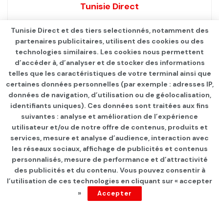
Tunisie Direct
Tunisie Direct et des tiers selectionnés, notamment des
partenaires publicitaires, utilisent des cookies ou des
technologies similaires. Les cookies nous permettent
d’accéder à, d’analyser et de stocker des informations
telles que les caractéristiques de votre terminal ainsi que
certaines données personnelles (par exemple : adresses IP,
données de navigation, d’utilisation ou de géolocalisation,
identifiants uniques). Ces données sont traitées aux fins
suivantes : analyse et amélioration de l’expérience
Page d'accueil
Les infos du jour
utilisateur et/ou de notre offre de contenus, produits et
services, mesure et analyse d’audience, interaction avec
Fermeture de l’échangeur
les réseaux sociaux, affichage de publicités et contenus
Kerker en direction de Tunis
personnalisés, mesure de performance et d’attractivité
des publicités et du contenu. Vous pouvez consentir à
jusqu’à l’achèvement des
l’utilisation de ces technologies en cliquant sur « accepter
»
Accepter
travaux