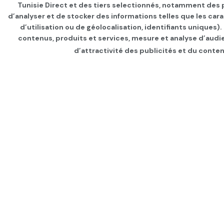
Tunisie Direct et des tiers selectionnés, notamment des p
d’analyser et de stocker des informations telles que les car
d’utilisation ou de géolocalisation, identifiants uniques)
contenus, produits et services, mesure et analyse d’audi
d’attractivité des publicités et du conten
Page d'accueil
INTERNATIONAL
Le Croissant-Roug
israéliennes aux a
par
Tunisie Direct
depuis 3 ans
dans
IN