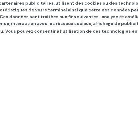
artenaires publicitaires, utilisent des cookies ou des technol
actéristiques de votre terminal ainsi que certaines données pe
. Ces données sont traitées aux fins suivantes : analyse et améli
ence, interaction avec les réseaux sociaux, affichage de publi
u. Vous pouvez consentir à l’utilisation de ces technologies en
e palestinien dénonce l
bords de l’hôpital d’Al 
TERNATIONAL
,
Les infos du jour
,
SLIDER