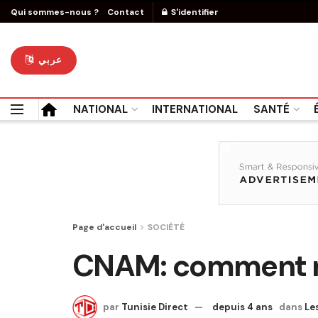
Qui sommes-nous ?
Contact
S'identifier
عربي
NATIONAL
INTERNATIONAL
SANTÉ
Page d'accueil
SOCIÉTÉ
CNAM: comment re
par
Tunisie Direct
depuis 4 ans
dans
Le