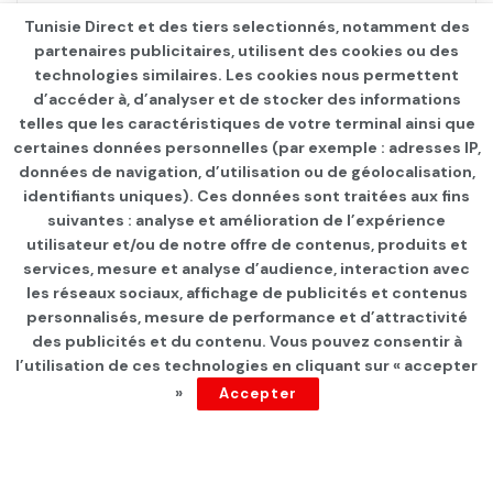
Tunisie Direct et des tiers selectionnés, notamment des
partenaires publicitaires, utilisent des cookies ou des
technologies similaires. Les cookies nous permettent
d’accéder à, d’analyser et de stocker des informations
telles que les caractéristiques de votre terminal ainsi que
certaines données personnelles (par exemple : adresses IP,
données de navigation, d’utilisation ou de géolocalisation,
identifiants uniques). Ces données sont traitées aux fins
suivantes : analyse et amélioration de l’expérience
Page d'accueil
Les infos du jour
utilisateur et/ou de notre offre de contenus, produits et
services, mesure et analyse d’audience, interaction avec
Rentrée scolaire: 90% des
les réseaux sociaux, affichage de publicités et contenus
manuels déjà disponibles à
personnalisés, mesure de performance et d’attractivité
des publicités et du contenu. Vous pouvez consentir à
la vente
l’utilisation de ces technologies en cliquant sur « accepter
»
Accepter
par
Tunisie Direct
depuis 2 ans