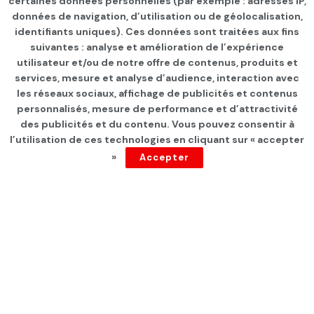
certaines données personnelles (par exemple : adresses IP,
données de navigation, d’utilisation ou de géolocalisation,
identifiants uniques). Ces données sont traitées aux fins
suivantes : analyse et amélioration de l’expérience
Page d'accueil
Les infos du jour
utilisateur et/ou de notre offre de contenus, produits et
services, mesure et analyse d’audience, interaction avec
Un référendum c’est…
les réseaux sociaux, affichage de publicités et contenus
personnalisés, mesure de performance et d’attractivité
par
Tunisie Direct
depuis 5 ans
des publicités et du contenu. Vous pouvez consentir à
l’utilisation de ces technologies en cliquant sur « accepter
»
Accepter