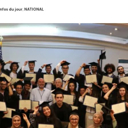
infos du jour
,
NATIONAL