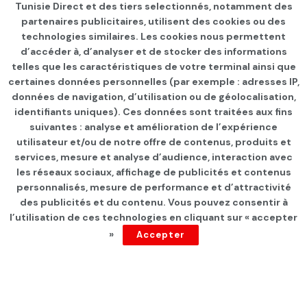
Tunisie Direct et des tiers selectionnés, notamment des
partenaires publicitaires, utilisent des cookies ou des
technologies similaires. Les cookies nous permettent
d’accéder à, d’analyser et de stocker des informations
telles que les caractéristiques de votre terminal ainsi que
certaines données personnelles (par exemple : adresses IP,
données de navigation, d’utilisation ou de géolocalisation,
identifiants uniques). Ces données sont traitées aux fins
suivantes : analyse et amélioration de l’expérience
Page d'accueil
Les infos du jour
utilisateur et/ou de notre offre de contenus, produits et
services, mesure et analyse d’audience, interaction avec
Kais Saied reçoit d’anciens
les réseaux sociaux, affichage de publicités et contenus
chefs du gouvernement
personnalisés, mesure de performance et d’attractivité
des publicités et du contenu. Vous pouvez consentir à
l’utilisation de ces technologies en cliquant sur « accepter
par
Tunisie Direct
depuis 5 ans
»
Accepter