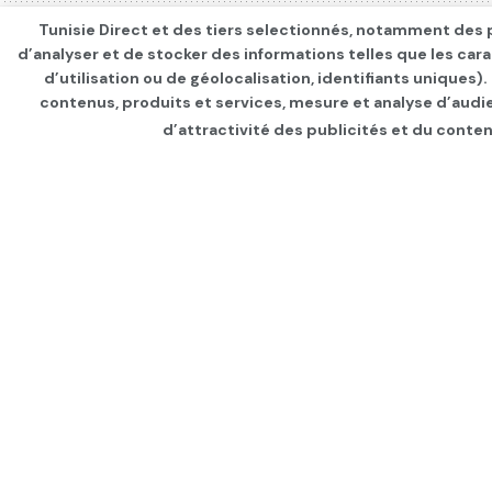
Tunisie Direct et des tiers selectionnés, notamment des p
d’analyser et de stocker des informations telles que les car
d’utilisation ou de géolocalisation, identifiants uniques)
contenus, produits et services, mesure et analyse d’audi
d’attractivité des publicités et du conten
Page d'accueil
ÉCONOMIE
Le président algér
dollars pour le f
dans les pays afri
par
Tunisie Direct
depuis 3 ans
dans
ÉC