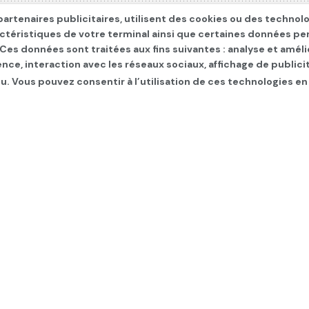
artenaires publicitaires, utilisent des cookies ou des technol
actéristiques de votre terminal ainsi que certaines données pe
. Ces données sont traitées aux fins suivantes : analyse et améli
ence, interaction avec les réseaux sociaux, affichage de publi
u. Vous pouvez consentir à l’utilisation de ces technologies en
ien décide d’octroyer un
inancement de projets 
cains
ONOMIE
,
INTERNATIONAL
,
Les infos du jour