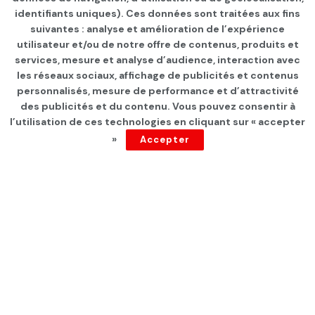
identifiants uniques). Ces données sont traitées aux fins
suivantes : analyse et amélioration de l’expérience
Page d'accueil
INTERNATIONAL
utilisateur et/ou de notre offre de contenus, produits et
services, mesure et analyse d’audience, interaction avec
Etats-Unis: incarcérée pour
les réseaux sociaux, affichage de publicités et contenus
meurtre et enceinte, elle
personnalisés, mesure de performance et d’attractivité
des publicités et du contenu. Vous pouvez consentir à
veut être libérée car son
l’utilisation de ces technologies en cliquant sur « accepter
»
Accepter
fœtus est « innocent »
par
Tunisie Direct
depuis 3 ans