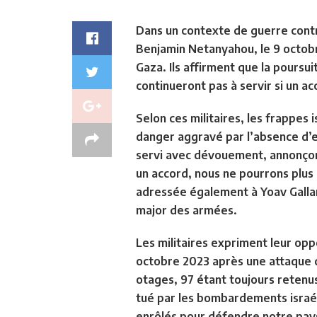
Dans un contexte de guerre contre
Benjamin Netanyahou, le 9 octobr
Gaza. Ils affirment que la poursu
continueront pas à servir si un a
Selon ces militaires, les frappes 
danger aggravé par l’absence d’ef
servi avec dévouement, annonço
un accord, nous ne pourrons plus c
adressée également à Yoav Gallant
major des armées.
Les militaires expriment leur oppo
octobre 2023 après une attaque du
otages, 97 étant toujours retenu
tué par les bombardements israél
enrôlés pour défendre notre pays