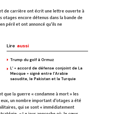
t de carrière ont écrit une lettre ouverte à
es otages encore détenus dans la bande de
n péril et ont annoncé qu’ils ne
Lire
aussi
Trump du golf à Ormuz
L’ « accord de défense conjoint de La
Mecque » signé entre l’Arabie
saoudite, le Pakistan et la Turquie
nt que la guerre « condamne à mort » les
n eux, un nombre important d’otages a été
ilitaires, qui se sont « immédiatement
tratégie. « Le jour approche où, le cœur