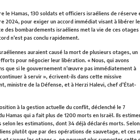
 le Hamas, 130 soldats et officiers israéliens de réserve e
e 2024, pour exiger un accord immédiat visant à libérer l
ite des bombardements israéliens met la vie de ces otages e
ccord n’est pas conclu rapidement.
israéliennes auraient causé la mort de plusieurs otages, un
forts pour négocier leur libération. « Nous, qui avons
ns que si le gouvernement n’œuvre pas immédiatement à
ontinuer à servir », écrivent-ils dans cette missive
, ministre de la Défense, et à Herzi Halevi, chef d’État-
sition à la gestion actuelle du conflit, déclenché le 7
 Hamas qui a fait plus de 1200 morts en Israël. Ils estime
s selon les estimations, dont 34 déjà déclarés morts. Selo
iens plutôt que par des opérations de sauvetage, et ces m
 et sauver les otages », ne peuvent plus supporter cette s