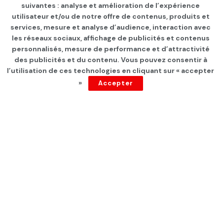
suivantes : analyse et amélioration de l’expérience
Page d'accueil
Les infos du jour
utilisateur et/ou de notre offre de contenus, produits et
services, mesure et analyse d’audience, interaction avec
CSHL : l’Assemblée
les réseaux sociaux, affichage de publicités et contenus
Générale élective le 29 Mai
personnalisés, mesure de performance et d’attractivité
des publicités et du contenu. Vous pouvez consentir à
l’utilisation de ces technologies en cliquant sur « accepter
par
Tunisie Direct
depuis 5 ans
»
Accepter