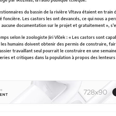
rogé par iRozhlas, la radio publique tchèque.
estionnaires du bassin de la rivière Vltava étaient en train
é foncière. Les castors les ont devancés, ce qui nous a pe
ns aucune documentation sur le projet et gratuitement », s’
mps selon le zoologiste Jiri Vlček : « Les castors sont cap
e les humains doivent obtenir des permis de construire, fai
assier travaillant seul pourrait le construire en une semaine
ies et critiques dans la population à propos des lenteurs 