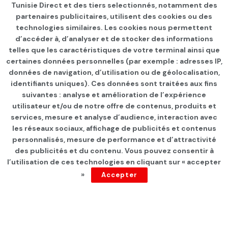
Waley Eddine Messaoudi
Tunisie Direct et des tiers selectionnés, notamment des
partenaires publicitaires, utilisent des cookies ou des
technologies similaires. Les cookies nous permettent
d’accéder à, d’analyser et de stocker des informations
telles que les caractéristiques de votre terminal ainsi que
certaines données personnelles (par exemple : adresses IP,
données de navigation, d’utilisation ou de géolocalisation,
identifiants uniques). Ces données sont traitées aux fins
suivantes : analyse et amélioration de l’expérience
Page d'accueil
CULTURE
utilisateur et/ou de notre offre de contenus, produits et
services, mesure et analyse d’audience, interaction avec
Le chorégraphe Rochdi
les réseaux sociaux, affichage de publicités et contenus
Belgasmi présentera son
personnalisés, mesure de performance et d’attractivité
des publicités et du contenu. Vous pouvez consentir à
nouveau spectacle intitulé
l’utilisation de ces technologies en cliquant sur « accepter
»
Accepter
« Chghol » samedi 26 mars
au B7L9.