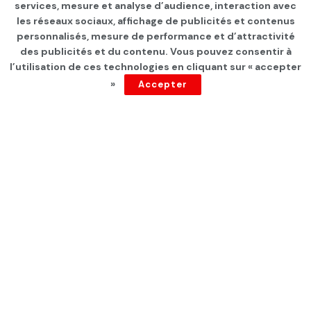
services, mesure et analyse d’audience, interaction avec
Covid-19: L’Etat d’urgence
les réseaux sociaux, affichage de publicités et contenus
prolongé de six mois
personnalisés, mesure de performance et d’attractivité
des publicités et du contenu. Vous pouvez consentir à
l’utilisation de ces technologies en cliquant sur « accepter
par
Tunisie Direct
depuis 5 ans
»
Accepter