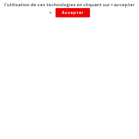
par son père en Irak
l’utilisation de ces technologies en cliquant sur « accepter
»
Accepter
par
Tunisie Direct
depuis 4 ans