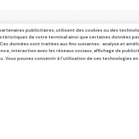
artenaires publicitaires, utilisent des cookies ou des technol
actéristiques de votre terminal ainsi que certaines données pe
. Ces données sont traitées aux fins suivantes : analyse et améli
ence, interaction avec les réseaux sociaux, affichage de publi
u. Vous pouvez consentir à l’utilisation de ces technologies en
ertes à la concurrence a
 infos du jour
,
Politique
,
SLIDER