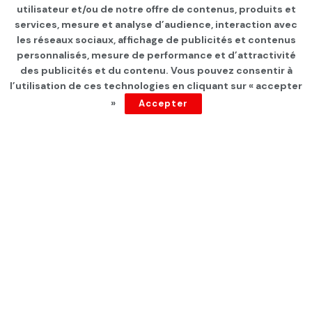
Page d'accueil
INTERNATIONAL
utilisateur et/ou de notre offre de contenus, produits et
services, mesure et analyse d’audience, interaction avec
« Nous n’avons rien à
les réseaux sociaux, affichage de publicités et contenus
cacher »: Sous pression,
personnalisés, mesure de performance et d’attractivité
des publicités et du contenu. Vous pouvez consentir à
Trump soutient finalement
l’utilisation de ces technologies en cliquant sur « accepter
»
Accepter
un vote sur le dossier
Epstein
par
Tunisie Direct
depuis 9 mois