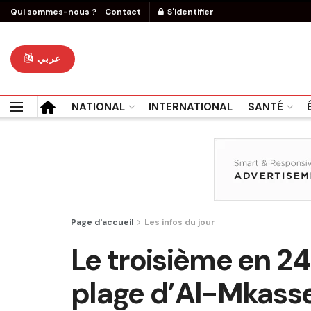
Qui sommes-nous ?
Contact
S'identifier
عربي
NATIONAL
INTERNATIONAL
SANTÉ
Page d'accueil
Les infos du jour
Le troisième en 24
plage d’Al-Mkass