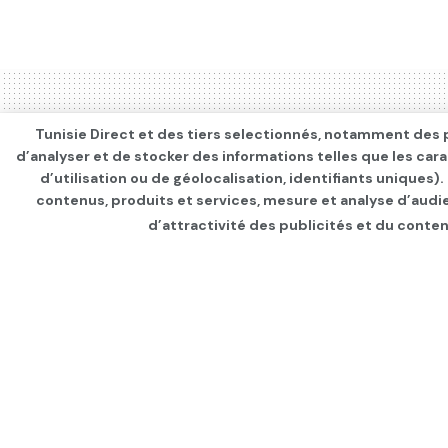
Tunisie Direct et des tiers selectionnés, notamment des p
d’analyser et de stocker des informations telles que les car
d’utilisation ou de géolocalisation, identifiants uniques)
contenus, produits et services, mesure et analyse d’audi
d’attractivité des publicités et du conten
Page d'accueil
IDÉES & DÉBATS
Editoriaux
France : un Noël p
par
F Farès
depuis 2 ans
dans
Editoriau