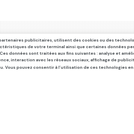
artenaires publicitaires, utilisent des cookies ou des technol
actéristiques de votre terminal ainsi que certaines données pe
. Ces données sont traitées aux fins suivantes : analyse et améli
ence, interaction avec les réseaux sociaux, affichage de publi
u. Vous pouvez consentir à l’utilisation de ces technologies en
olitique
x
,
INTERNATIONAL
,
Les infos du jour
,
SLIDER