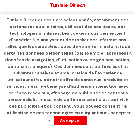
Tunisie Direct
Tunisie Direct et des tiers selectionnés, notamment des
partenaires publicitaires, utilisent des cookies ou des
technologies similaires. Les cookies nous permettent
d’accéder à, d’analyser et de stocker des informations
telles que les caractéristiques de votre terminal ainsi que
certaines données personnelles (par exemple : adresses IP,
données de navigation, d’utilisation ou de géolocalisation,
identifiants uniques). Ces données sont traitées aux fins
suivantes : analyse et amélioration de l’expérience
Page d'accueil
Les infos du jour
utilisateur et/ou de notre offre de contenus, produits et
services, mesure et analyse d’audience, interaction avec
Mandat de recherche à
les réseaux sociaux, affichage de publicités et contenus
l’encontre des frères Karoui
personnalisés, mesure de performance et d’attractivité
des publicités et du contenu. Vous pouvez consentir à
l’utilisation de ces technologies en cliquant sur « accepter
par
Tunisie Direct
depuis 5 ans
»
Accepter