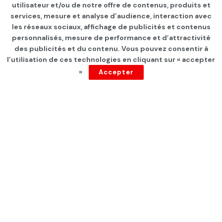
Page d'accueil
INTERNATIONAL
utilisateur et/ou de notre offre de contenus, produits et
services, mesure et analyse d’audience, interaction avec
Nicolas Sarkozy aurait reçu
les réseaux sociaux, affichage de publicités et contenus
3,15 millions d’euros des
personnalisés, mesure de performance et d’attractivité
des publicités et du contenu. Vous pouvez consentir à
Émirats arabes unis
l’utilisation de ces technologies en cliquant sur « accepter
»
Accepter
par
Tunisie Direct
depuis 4 ans