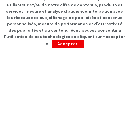
Page d'accueil
Les infos du jour
utilisateur et/ou de notre offre de contenus, produits et
services, mesure et analyse d’audience, interaction avec
Mabrouk Korchid: « le
les réseaux sociaux, affichage de publicités et contenus
référendum est la seule
personnalisés, mesure de performance et d’attractivité
des publicités et du contenu. Vous pouvez consentir à
solution »
l’utilisation de ces technologies en cliquant sur « accepter
»
Accepter
par
Tunisie Direct
depuis 5 ans