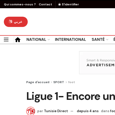
Qui sommes-nous ?
Contact
S'identifier
عربي
NATIONAL
INTERNATIONAL
SANTÉ
Page d'accueil
SPORT
foot
Ligue 1- Encore un
par
Tunisie Direct
depuis 4 ans
dans
fo