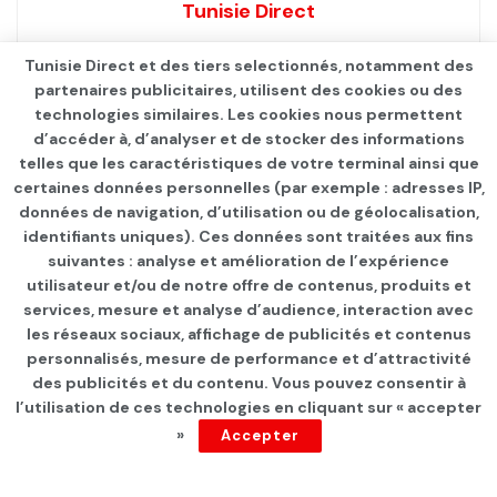
Tunisie Direct
Tunisie Direct et des tiers selectionnés, notamment des
partenaires publicitaires, utilisent des cookies ou des
technologies similaires. Les cookies nous permettent
d’accéder à, d’analyser et de stocker des informations
telles que les caractéristiques de votre terminal ainsi que
certaines données personnelles (par exemple : adresses IP,
données de navigation, d’utilisation ou de géolocalisation,
identifiants uniques). Ces données sont traitées aux fins
suivantes : analyse et amélioration de l’expérience
Page d'accueil
Les infos du jour
utilisateur et/ou de notre offre de contenus, produits et
services, mesure et analyse d’audience, interaction avec
C.R.Belouizdad – Espérance
les réseaux sociaux, affichage de publicités et contenus
: Formation rentrante des
personnalisés, mesure de performance et d’attractivité
des publicités et du contenu. Vous pouvez consentir à
Sang et Or
l’utilisation de ces technologies en cliquant sur « accepter
»
Accepter
par
Tunisie Direct
depuis 5 ans