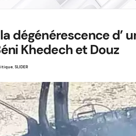
à la dégénérescence d’ 
Béni Khedech et Douz
litique
,
SLIDER