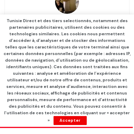
Tunisie Direct et des tiers selectionnés, notamment des
Waley Eddine Messaoudi
partenaires publicitaires, utilisent des cookies ou des
technologies similaires. Les cookies nous permettent
d’accéder à, d’analyser et de stocker des informations
telles que les caractéristiques de votre terminal ainsi que
certaines données personnelles (par exemple : adresses IP,
données de navigation, d’utilisation ou de géolocalisation,
identifiants uniques). Ces données sont traitées aux fins
suivantes : analyse et amélioration de l’expérience
Page d'accueil
INTERNATIONAL
utilisateur et/ou de notre offre de contenus, produits et
services, mesure et analyse d’audience, interaction avec
Dans la bataille de 2027
les réseaux sociaux, affichage de publicités et contenus
personnalisés, mesure de performance et d’attractivité
par
F Farès
depuis 1 an
des publicités et du contenu. Vous pouvez consentir à
l’utilisation de ces technologies en cliquant sur « accepter
»
Accepter