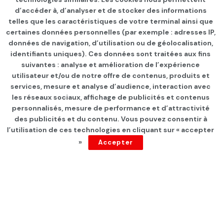
d’accéder à, d’analyser et de stocker des informations
telles que les caractéristiques de votre terminal ainsi que
certaines données personnelles (par exemple : adresses IP,
données de navigation, d’utilisation ou de géolocalisation,
identifiants uniques). Ces données sont traitées aux fins
suivantes : analyse et amélioration de l’expérience
Page d'accueil
SPORT
foot
utilisateur et/ou de notre offre de contenus, produits et
services, mesure et analyse d’audience, interaction avec
La STEG dément toute
les réseaux sociaux, affichage de publicités et contenus
hausse des tarifs de
personnalisés, mesure de performance et d’attractivité
des publicités et du contenu. Vous pouvez consentir à
l’éléctricité et du gaz
l’utilisation de ces technologies en cliquant sur « accepter
»
Accepter
par
Tunisie Direct
depuis 2 ans